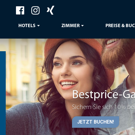
HOTELS
ZIMMER
PREISE & BU
Bestprice-Ga
Sichern Sie sich 10% b
JETZT BUCHEN!