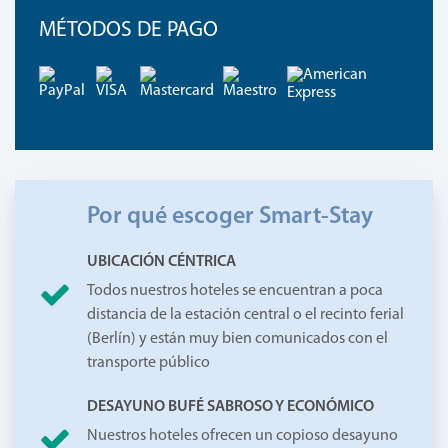
MÉTODOS DE PAGO
PayPal
VISA
Mastercard
Maestro
Ameri
Expre
Por qué escoger Smart-Stay
UBICACIÓN CÉNTRICA
Todos nuestros hoteles se encuentran a poca
distancia de la estación central o el recinto ferial
(Berlín) y están muy bien comunicados con el
transporte público
DESAYUNO BUFÉ SABROSO Y ECONÓMICO
Nuestros hoteles ofrecen un copioso desayuno